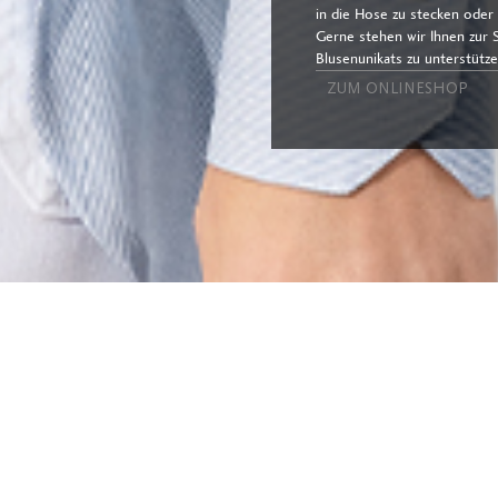
in die Hose zu stecken oder 
Gerne stehen wir Ihnen zur S
Blusenunikats zu unterstütze
ZUM ONLINESHOP
SE