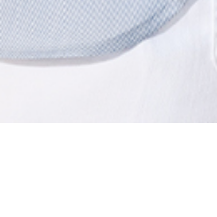
Maßblusen
Klassik
DIE KLASSISCHE MAßBLU