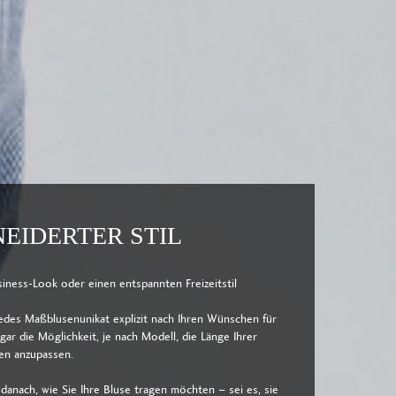
EIDERTER STIL
siness-Look oder einen entspannten Freizeitstil
jedes Maßblusenunikat explizit nach Ihren Wünschen für
gar die Möglichkeit, je nach Modell, die Länge Ihrer
gen anzupassen.
 danach, wie Sie Ihre Bluse tragen möchten – sei es, sie